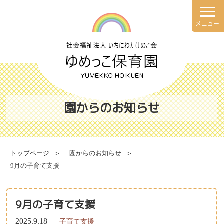
メニュー
理念・方針
園での一日
園の概要
年間行事
園からのお知らせ
施設案内
健康と安全・衛生・防災
トップページ
園からのお知らせ
9月の子育て支援
食育について
献立表
9月の子育て支援
2025.9.18
子育て支援