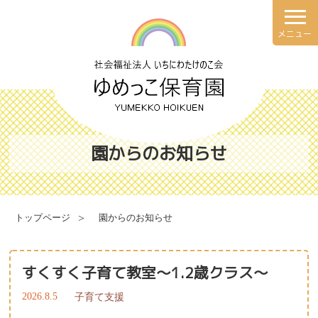
メニュー
理念・方針
園での一日
園の概要
年間行事
園からのお知らせ
施設案内
健康と安全・衛生・防災
トップページ
園からのお知らせ
食育について
すくすく子育て教室～1.2歳クラス～
献立表
2026.8.5
子育て支援