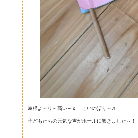
屋根よ～り～高い～♬ こいのぼり～♬
子どもたちの元気な声がホールに響きました～！