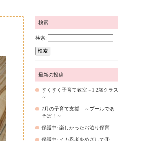
検索
検索:
最新の投稿
すくすく子育て教室～1.2歳クラス
～
7月の子育て支援 ～プールであ
そぼ！～
保護中: 楽しかったお泊り保育
保護中: イカ忍者をめざして④