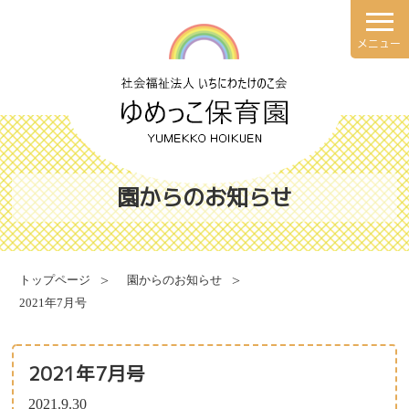
メニュー
理念・方針
園での一日
園の概要
年間行事
園からのお知らせ
施設案内
健康と安全・衛生・防災
トップページ
園からのお知らせ
2021年7月号
食育について
献立表
2021年7月号
2021.9.30