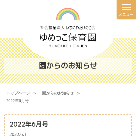
メニュー
理念・方針
園での一日
園の概要
年間行事
園からのお知らせ
施設案内
健康と安全・衛生・防災
トップページ
園からのお知らせ
2022年6月号
食育について
献立表
2022年6月号
2022.6.1