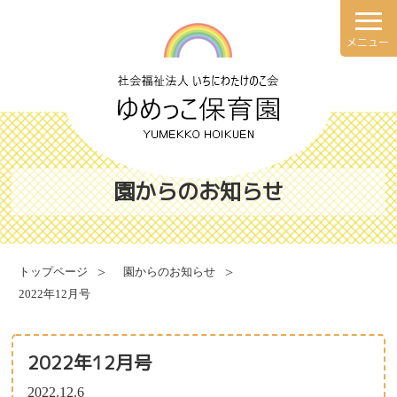
メニュー
理念・方針
園での一日
園の概要
年間行事
園からのお知らせ
施設案内
健康と安全・衛生・防災
トップページ
園からのお知らせ
2022年12月号
食育について
献立表
2022年12月号
2022.12.6