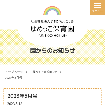
メニュー
理念・方針
園での一日
園の概要
年間行事
園からのお知らせ
施設案内
健康と安全・衛生・防災
トップページ
園からのお知らせ
2023年5月号
食育について
献立表
2023年5月号
2023.5.18