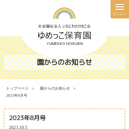
メニュー
理念・方針
園での一日
園の概要
年間行事
園からのお知らせ
施設案内
健康と安全・衛生・防災
トップページ
園からのお知らせ
2023年8月号
食育について
献立表
2023年8月号
2023.10.5