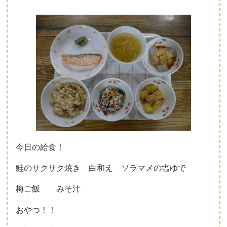
子育て支援について
一時保育について
今日の給食！
鮭のサクサク焼き 白和え ソラマメの塩ゆで
梅ご飯 みそ汁
おやつ！！