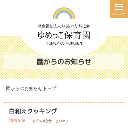
メニュー
理念・方針
園での一日
園の概要
年間行事
園からのお知らせ
施設案内
健康と安全・衛生・防災
園からのお知らせトップ
食育について
白和えクッキング
献立表
2025.5.16
今日の給食・おやつ！！