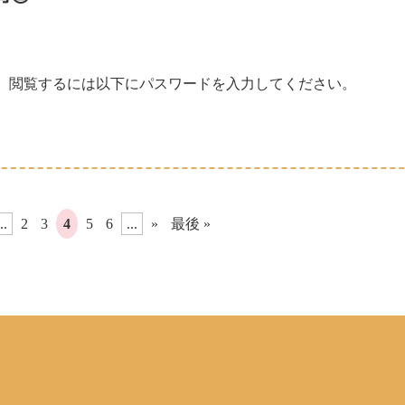
。閲覧するには以下にパスワードを入力してください。
..
2
3
4
5
6
...
»
最後 »