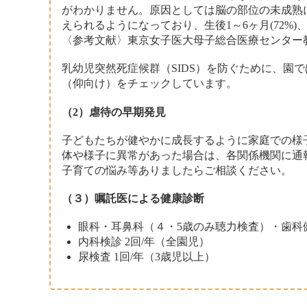
がわかりません。原因としては脳の部位の未成熟
えられるようになっており、生後1～6ヶ月(72%)
〈参考文献〉東京女子医大母子総合医療センター
乳幼児突然死症候群（SIDS）を防ぐために、園で
（仰向け）をチェックしています。
（2）虐待の早期発見
子どもたちが健やかに成長するように家庭での様
体や様子に異常があった場合は、各関係機関に通
子育ての悩み等ありましたらご相談ください。
（３）嘱託医による健康診断
眼科・耳鼻科（４・5歳のみ聴力検査）・歯科健
内科検診 2回/年（全園児）
尿検査 1回/年（3歳児以上）