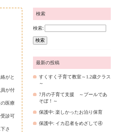
検索
検索:
最新の投稿
すくすく子育て教室～1.2歳クラス
連絡がと
～
職員が付
7月の子育て支援 ～プールであ
そぼ！～
定の医療
保護中: 楽しかったお泊り保育
で受診可
保護中: イカ忍者をめざして④
承下さ