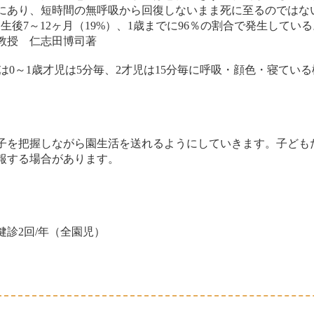
にあり、短時間の無呼吸から回復しないまま死に至るのではな
、生後7～12ヶ月（19%）、1歳までに96％の割合で発生してい
教授 仁志田博司著
は0～1歳才児は5分毎、2才児は15分毎に呼吸・顔色・寝ている
子を把握しながら園生活を送れるようにしていきます。子ども
報する場合があります。
診2回/年（全園児）