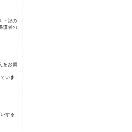
を下記の
保護者の
えをお願
していま
願いする