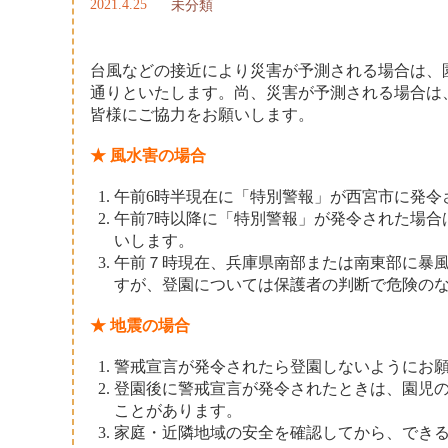
2021.4.25
未分類
台風などの接近により災害が予測される場合は、
通りといたします。尚、災害が予測される場合は
皆様にご協力をお願いします。
★
風水害の場合
午前6時半現在に「特別警報」が西宮市に発令
午前7時以降に「特別警報」が発令された場合
いします。
午前７時現在、兵庫県南部または南東部に暴
すが、登園については保護者の判断で危険の
★
地震の場合
警戒宣言が発令されたら登園しないようにお
登園後に警戒宣言が発令されたときは、園児
ことがあります。
家庭・近隣地域の安全を確認してから、でき