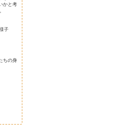
いかと考
る。
様子
たちの身